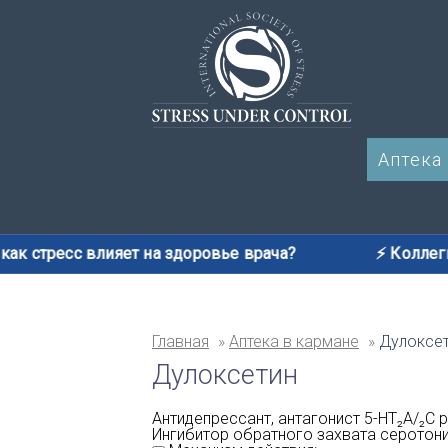
Аптека
стресс влияет на здоровье врача?
⚡️ Коллеги, уч
Главная
Аптека в кармане
Дулоксе
Дулоксетин
Антидепрессант, антагонист 5-HT₂A/₂C 
Ингибитор обратного захвата серотон