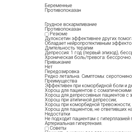
Беременные
Противопоказан
Грудное вскармливание
Противопоказан
Резюме
Дулоксетин эффективнее других помог
Обладает нейропротективным эффектом
Длительность терапии
Депрессия: 1 год (первый эпизод), бесс
Хроническая боль/тревога: бессрочно.
Привыкание
Нет
Передозировка
Редко летальна. Симптомы: серотонино
Преимущества
Эффективен при коморбидной боли и де
Хорош для пациентов с соматическими
Хорош для депрессивных пациентов с
Хорош при атипичной депрессии;
Хорош при коморбидной тревожности;
Хорош для пациентов, не ответивших н
Недостатки
Не подходит пациентам с гиперплазией
Артериальная гипертензия.
Советы