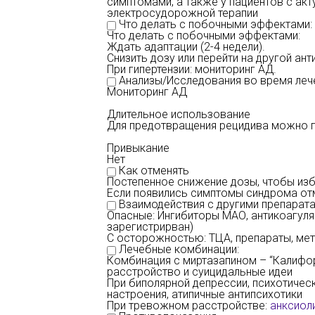
симптомами, а также у пациентов с а
электросудорожной терапии
Что делать с побочными эффектами:
Что делать с побочными эффектами:
Ждать адаптации (2-4 недели).
Снизить дозу или перейти на другой ант
При гипертензии: мониторинг АД.
Анализы/Исследования во время леч
Мониторинг АД
Длительное использование
Для предотвращения рецидива можно пр
Привыкание
Нет
Как отменять
Постепенное снижение дозы, чтобы из
Если появились симптомы синдрома от
Взаимодействия с другими препарата
Опасные: Ингибиторы МАО, антикоагулян
зарегистрирван)
С осторожностью: ТЦА, препараты, м
Лечебные комбинации:
Комбинация с миртазапином – “Калифор
расстройство и суицидальные идеи
При биполярной депрессии, психотичес
настроения, атипичные антипсихотики
При тревожном расстройстве:
анксиол