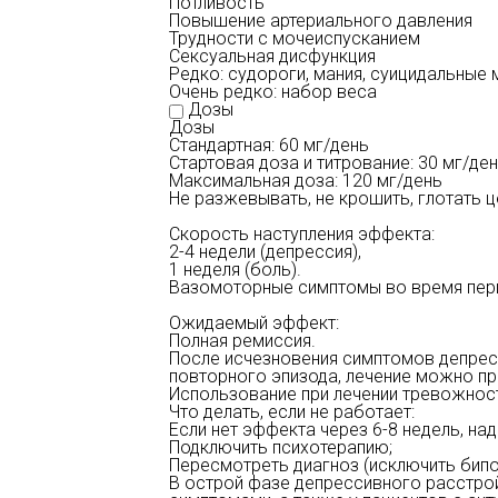
Потливость
Повышение артериального давления
Трудности с мочеиспусканием
Сексуальная дисфункция
Редко: судороги, мания, суицидальные 
Очень редко: набор веса
Дозы
Дозы
Стандартная: 60 мг/день
Стартовая доза и титрование: 30 мг/де
Максимальная доза: 120 мг/день
Не разжевывать, не крошить, глотать 
Скорость наступления эффекта:
2-4 недели (депрессия),
1 неделя (боль).
Вазомоторные симптомы во время перим
Ожидаемый эффект:
Полная ремиссия.
После исчезновения симптомов депресс
повторного эпизода, лечение можно пр
Использование при лечении тревожнос
Что делать, если не работает:
Если нет эффекта через 6-8 недель, над
Подключить психотерапию;
Пересмотреть диагноз (исключить бипо
В острой фазе депрессивного расстро