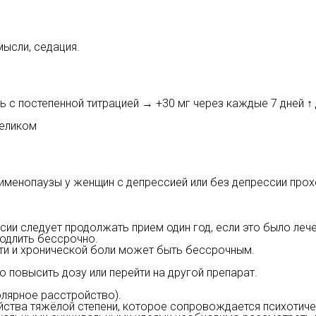
мысли, седация.
нь с постепенной титрацией → +30 мг через каждые 7 дней ↑
целиком
енопаузы у женщин с депрессией или без депрессии проход
ии следует продолжать прием один год, если это было лече
одлить бессрочно.
ти и хронической боли может быть бессрочным.
о повысить дозу или перейти на другой препарат.
лярное расстройство).
йства тяжёлой степени, которое сопровождается психотиче