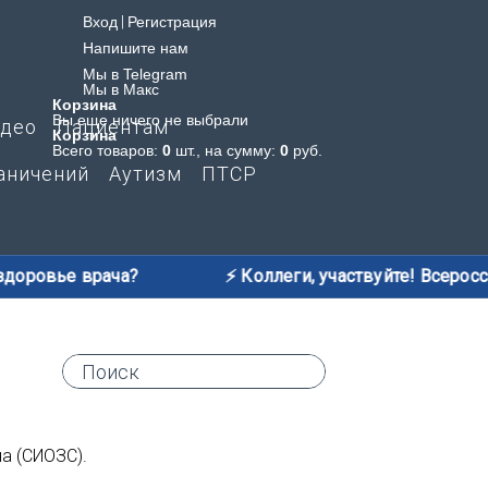
Вход
|
Регистрация
Напишите нам
Мы в Telegram
Мы в Макс
Корзина
Вы еще ничего не выбрали
део
Пациентам
Корзина
Всего товаров:
0
шт., на сумму:
0
руб.
аничений
Аутизм
ПТСР
овье врача?
⚡️ Коллеги, участвуйте! Всероссийск
а (СИОЗС).