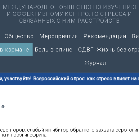
МЕЖДУНАРОДНОЕ ОБЩЕСТВО ПО ИЗУЧЕНИЮ
И ЭФФЕКТИВНОМУ КОНТРОЛЮ СТРЕССА И
СВЯЗАННЫХ С НИМ РАССТРОЙСТВ
Общество
Мероприятия
Рекомендации
Ви
 в кармане
Боль в спине
СДВГ. Жизнь без огр
Журнал
аствуйте! Всероссийский опрос: как стресс влияет на здор
тин
рецепторов, слабый ингибитор обратного захвата серотонин
ина и норэпинефрина