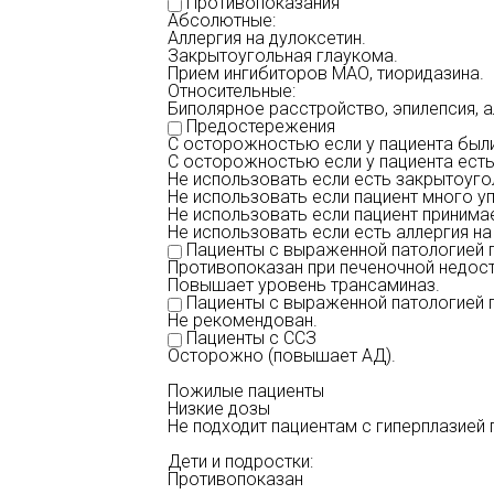
Противопоказания
Абсолютные:
Аллергия на дулоксетин.
Закрытоугольная глаукома.
Прием ингибиторов МАО, тиоридазина.
Относительные:
Биполярное расстройство, эпилепсия, 
Предостережения
С осторожностью если у пациента были
С осторожностью если у пациента есть
Не использовать если есть закрытоуго
Не использовать если пациент много у
Не использовать если пациент принимае
Не использовать если есть аллергия на
Пациенты с выраженной патологией 
Противопоказан при печеночной недост
Повышает уровень трансаминаз.
Пациенты с выраженной патологией 
Не рекомендован.
Пациенты с ССЗ
Осторожно (повышает АД).
Пожилые пациенты
Низкие дозы
Не подходит пациентам с гиперплазией
Дети и подростки:
Противопоказан