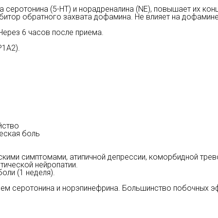
 серотонина (5-HT) и норадреналина (NE), повышает их кон
итор обратного захвата дофамина. Не влияет на дофамине
Через 6 часов после приема.
1A2).
йство
еская боль
.
кими симптомами, атипичной депрессии, коморбидной трев
тической нейропатии.
оли (1 неделя).
м серотонина и норэпинефрина. Большинство побочных эф