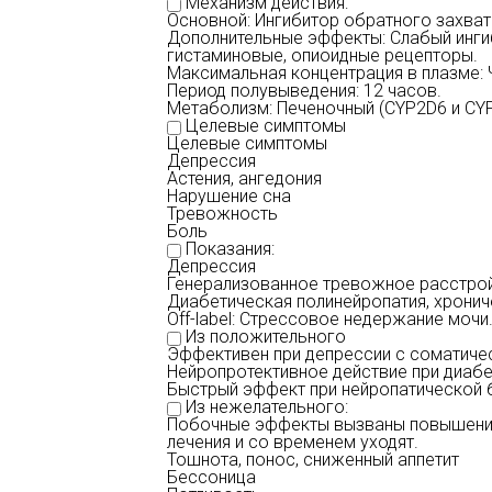
Механизм действия:
Основной: Ингибитор обратного захвата
Дополнительные эффекты: Слабый ингиб
гистаминовые, опиоидные рецепторы.
Максимальная концентрация в плазме: 
Период полувыведения: 12 часов.
Метаболизм: Печеночный (CYP2D6 и CYP
Целевые симптомы
Целевые симптомы
Депрессия
Астения, ангедония
Нарушение сна
Тревожность
Боль
Показания:
Депрессия
Генерализованное тревожное расстро
Диабетическая полинейропатия, хронич
Off-label: Стрессовое недержание мочи
Из положительного
Эффективен при депрессии с соматичес
Нейропротективное действие при диабе
Быстрый эффект при нейропатической б
Из нежелательного:
Побочные эффекты вызваны повышение
лечения и со временем уходят.
Тошнота, понос, сниженный аппетит
Бессоница