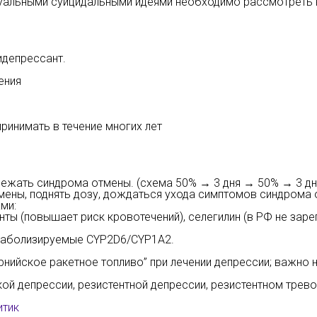
ктуальными суицидальными идеями необходимо рассмотрет
идепрессант.
ения
инимать в течение многих лет
бежать синдрома отмены. (схема 50% → 3 дня → 50% → 3 дн
мены, поднять дозу, дождаться ухода симптомов синдрома
ми:
ты (повышает риск кровотечений), селегилин (в РФ не заре
етаболизируемые CYP2D6/CYP1A2.
нийское ракетное топливо” при лечении депрессии; важно 
кой депрессии, резистентной депрессии, резистентном тре
итик