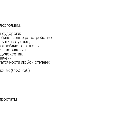
алкоголизм.
 судороги;
 биполярное расстройство;
льная глаукома;
потребляет алкоголь;
т тиоридазин;
 дулоксетин.
печени
аточности любой степени;
почек (СКФ <30)
 простаты