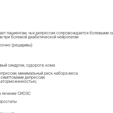
ает пациентам, чья депрессия сопровождается болевыми 
 при болевой диабетической нейропатии
рочно (рецидивы).
вый синдром, судороги, кома
прессии, минимальный риск набора веса.
 симптомами депрессии;
 заторможенностью;
а лечение СИОЗС.
 простаты