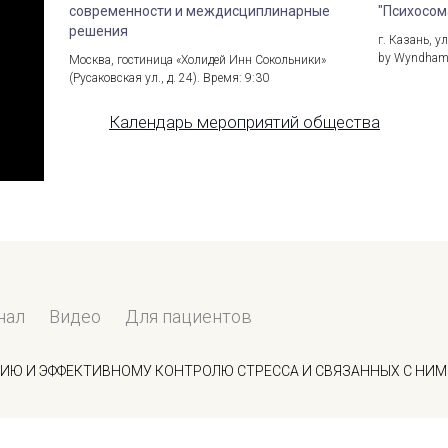
современности и междисциплинарные
"Психосом
решения
г. Казань, у
by Wyndham 
Москва, гостиница «Холидей Инн Сокольники»
(Русаковская ул., д. 24). Время: 9:30
Календарь мероприятий общества
й"
нал
Видео
Для пациентов
ИЮ И ЭФФЕКТИВНОМУ КОНТРОЛЮ СТРЕССА И СВЯЗАННЫХ С НИМ