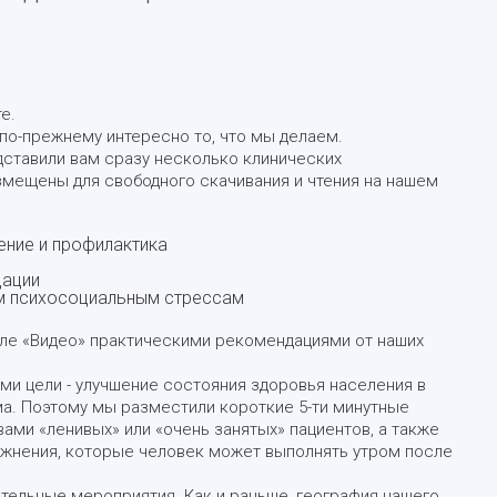
е.
м по-прежнему интересно то, что мы делаем.
дставили вам сразу несколько клинических
змещены для свободного скачивания и чтения на нашем
ние и профилактика
дации
ым психосоциальным стрессам
ле «Видео» практическими рекомендациями от наших
ми цели - улучшение состояния здоровья населения в
ма. Поэтому мы разместили короткие 5-ти минутные
ами «ленивых» или «очень занятых» пациентов, а также
жнения, которые человек может выполнять утром после
тельные мероприятия. Как и раньше, география нашего