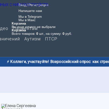
Вход
|
Регистрация
Напишите нам
Мы в Telegram
Мы в Макс
Корзина
Вы еще ничего не выбрали
део
Пациентам
Корзина
Всего товаров:
0
шт., на сумму:
0
руб.
аничений
Аутизм
ПТСР
⚡️ Коллеги, участвуйте! Всероссийский опрос: как стресс 