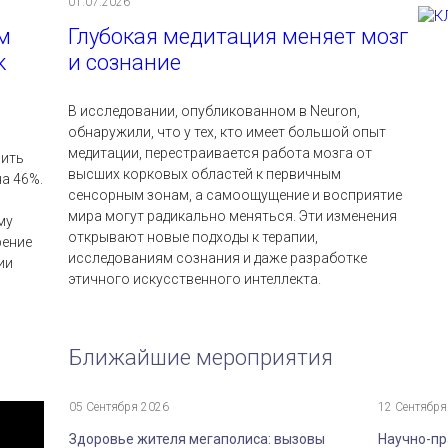
01.07.2026
м
Глубокая медитация меняет мозг
к
и сознание
В исследовании, опубликованном в Neuron,
обнаружили, что у тех, кто имеет большой опыт
медитации, перестраивается работа мозга от
зить
высших корковых областей к первичным
а 46%.
сенсорным зонам, а самоощущение и восприятие
мира могут радикально меняться. Эти изменения
му
открывают новые подходы к терапии,
рение
исследованиям сознания и даже разработке
ии
этичного искусственного интеллекта.
Ближайшие мероприятия
05 Сентября 2026
12 Сентября
Здоровье жителя мегаполиса: вызовы
Научно-пр