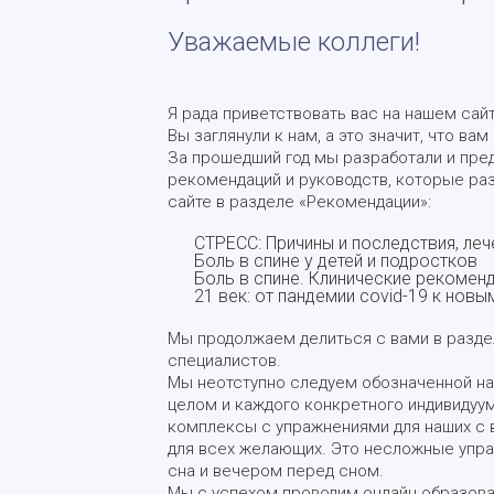
Уважаемые коллеги!
Я рада приветствовать вас на нашем сайт
Вы заглянули к нам, а это значит, что ва
За прошедший год мы разработали и пре
рекомендаций и руководств, которые ра
сайте в разделе «Рекомендации»:
СТРЕСС: Причины и последствия, лече
Боль в спине у детей и подростков
Боль в спине. Клинические рекомен
21 век: от пандемии covid-19 к нов
Мы продолжаем делиться с вами в разде
специалистов.
Мы неотступно следуем обозначенной на
целом и каждого конкретного индивидуу
комплексы с упражнениями для наших с в
для всех желающих. Это несложные упра
сна и вечером перед сном.
Мы с успехом проводим онлайн образова