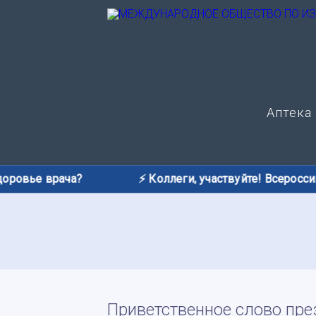
Аптека
овье врача?
⚡️ Коллеги, участвуйте! Всероссийск
Приветственное слово пре