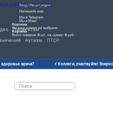
Вход
|
Регистрация
Напишите нам
Мы в Telegram
Мы в Макс
Корзина
Вы еще ничего не выбрали
део
Пациентам
Корзина
Всего товаров:
0
шт., на сумму:
0
руб.
аничений
Аутизм
ПТСР
здоровье врача?
⚡️ Коллеги, участвуйте! Всеросс