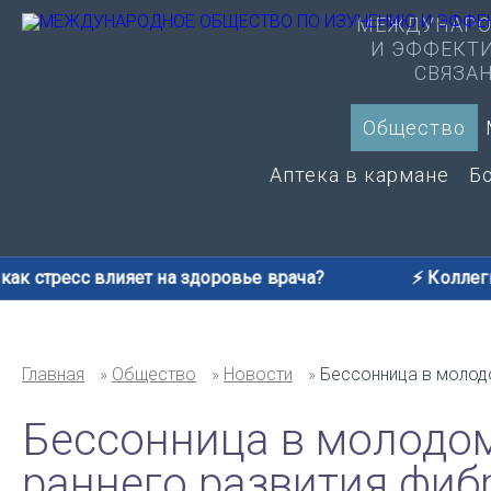
МЕЖДУНАРО
И ЭФФЕКТ
СВЯЗА
Общество
Аптека в кармане
Б
к стресс влияет на здоровье врача?
⚡️ Коллеги, 
Главная
Общество
Новости
Бессонница в молод
Бессонница в молодо
раннего развития фиб