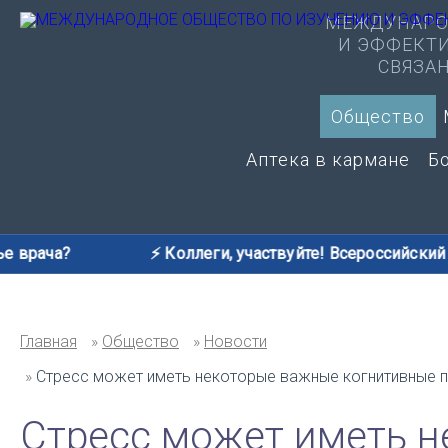
МЕЖДУНАРО
И ЭФФЕКТ
СВЯЗА
Общество
Аптека в кармане
Б
?
⚡️ Коллеги, участвуйте! Всероссийский опрос: 
Главная
Общество
Новости
Стресс может иметь некоторые важные когнитивные п
Стресс может иметь 