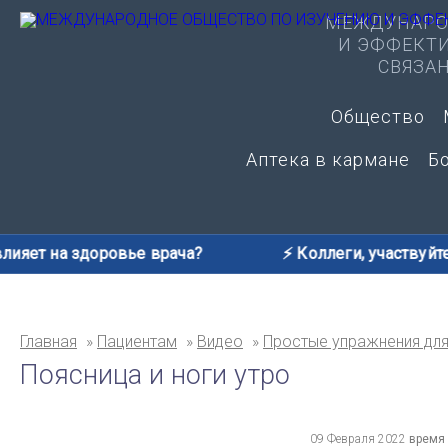
МЕЖДУНАРО
И ЭФФЕКТ
СВЯЗА
Общество
Аптека в кармане
Б
ияет на здоровье врача?
⚡️ Коллеги, участвуйте!
Главная
Пациентам
Видео
Простые упражнения для
Поясница и ноги утро
09 Февраля 2022
время 