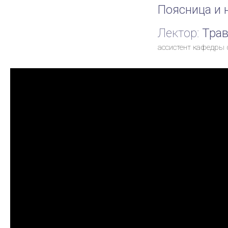
Поясница и 
Лектор:
Трав
ассистент кафедры 